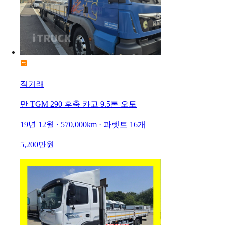
직거래
만 TGM 290 후축 카고 9.5톤 오토
19년 12월 · 570,000km · 파렛트 16개
5,200만원