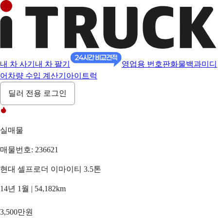
내 차 사기
내 차 팔기
영업용 번호판
화물백과
미디
어
차량 수입 계산기
아이트럭
딜러 전용 로그인
실매물
매물번호: 236621
현대 셀프로더 이마이티 3.5톤
14년 1월 | 54,182km
3,500만원