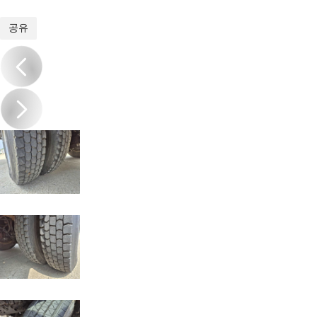
1
/
18
공유