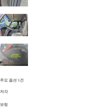
주요 옵션
1
건
저각
보링