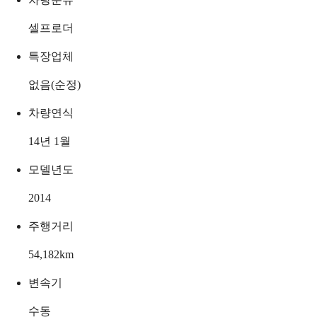
셀프로더
특장업체
없음(순정)
차량연식
14년 1월
모델년도
2014
주행거리
54,182
km
변속기
수동