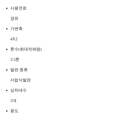
사용연료
경유
가변축
4X2
톤수(최대적재량)
3.5
톤
발판 종류
서랍식발판
상차대수
1
대
용도