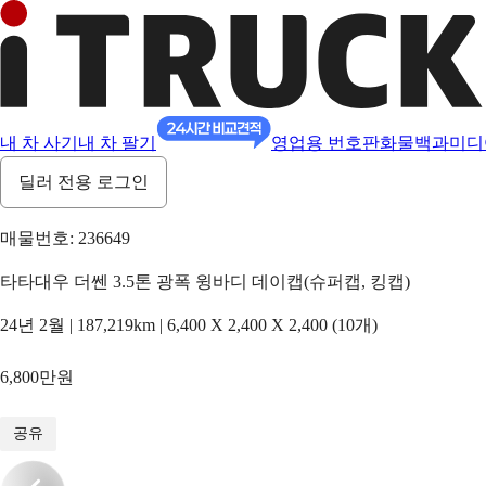
내 차 사기
내 차 팔기
영업용 번호판
화물백과
미디
딜러 전용 로그인
매물번호: 236649
타타대우 더쎈 3.5톤 광폭 윙바디 데이캡(슈퍼캡, 킹캡)
24년 2월 | 187,219km | 6,400 X 2,400 X 2,400 (10개)
6,800만원
1
/
18
공유