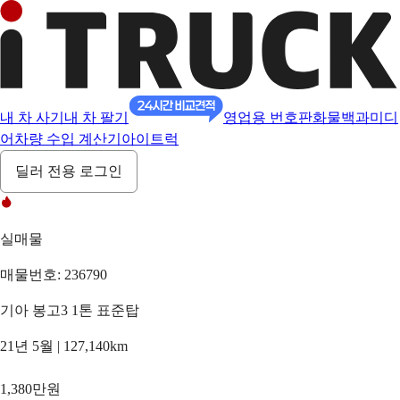
내 차 사기
내 차 팔기
영업용 번호판
화물백과
미디
어
차량 수입 계산기
아이트럭
딜러 전용 로그인
실매물
매물번호: 236790
기아 봉고3 1톤 표준탑
21년 5월 | 127,140km
1,380만원