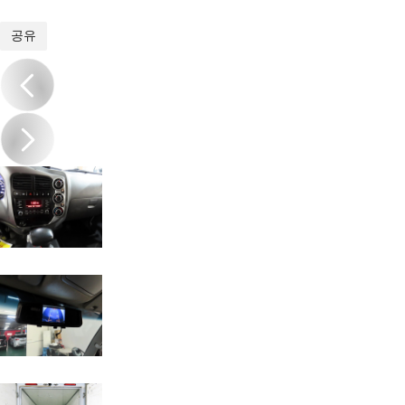
1
/
18
공유