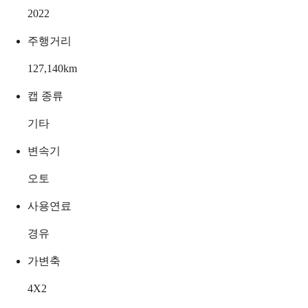
2022
주행거리
127,140
km
캡 종류
기타
변속기
오토
사용연료
경유
가변축
4X2