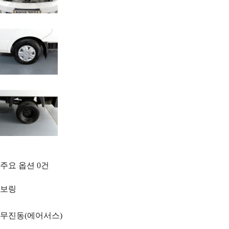
주요 옵션
0
건
보링
무진동(에어서스)