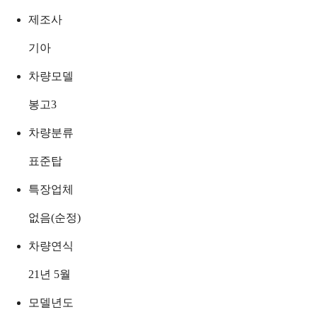
제조사
기아
차량모델
봉고3
차량분류
표준탑
특장업체
없음(순정)
차량연식
21년 5월
모델년도