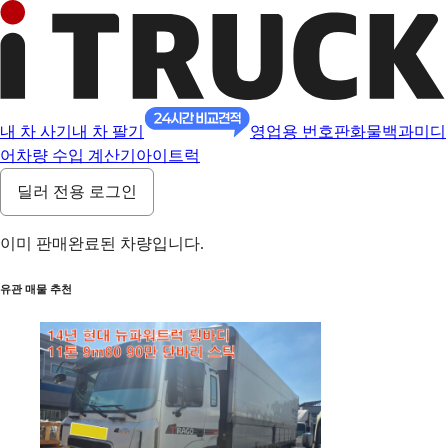
내 차 사기
내 차 팔기
영업용 번호판
화물백과
미디
어
차량 수입 계산기
아이트럭
딜러 전용 로그인
이미 판매완료된 차량입니다.
유관 매물 추천