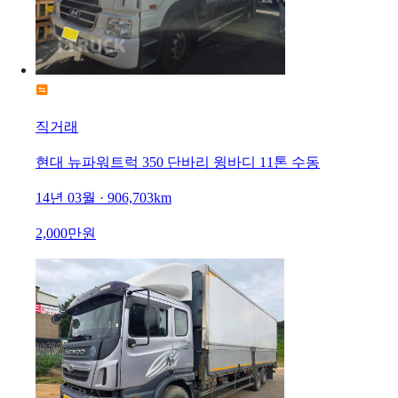
직거래
현대 뉴파워트럭 350 단바리 윙바디 11톤 수동
14년 03월 · 906,703km
2,000만원