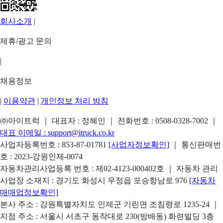
회사소개
|
제휴/광고 문의
|
채용정보
|
이용약관
|
개인정보 처리 방침
㈜아이트럭 ｜ 대표자 : 정혜인 ｜ 전화번호 :
0508-0328-7002
｜
대표 이메일 :
support@itruck.co.kr
사업자등록번호 : 853-87-01781
[사업자정보확인]
｜ 통신판매번
호 : 2023-강원인제-0074
자동차관리사업등록 번호 : 제02-4123-000402호 ｜ 자동차 관리
사업장 소재지 : 경기도 화성시 우정읍 포승항남로 976
[자동차
매매업정보확인]
본사 주소 : 강원특별자치도 인제군 기린면 조침령로 1235-24 ｜
지점 주소 : 서울시 서초구 동작대로 230(방배동) 화련빌딩 3층