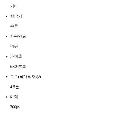
기타
변속기
수동
사용연료
경유
가변축
6X2 후축
톤수(최대적재량)
4.5
톤
마력
300
ps