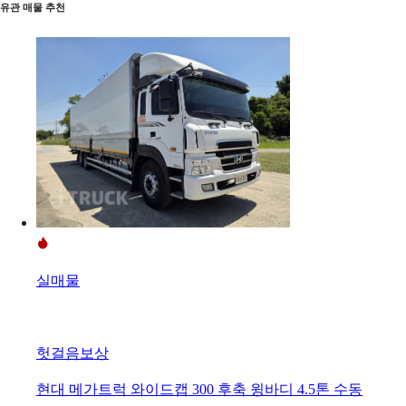
유관 매물 추천
실매물
헛걸음보상
현대 메가트럭 와이드캡 300 후축 윙바디 4.5톤 수동