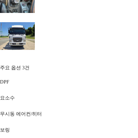
주요 옵션
3
건
DPF
요소수
무시동 에어컨/히터
보링