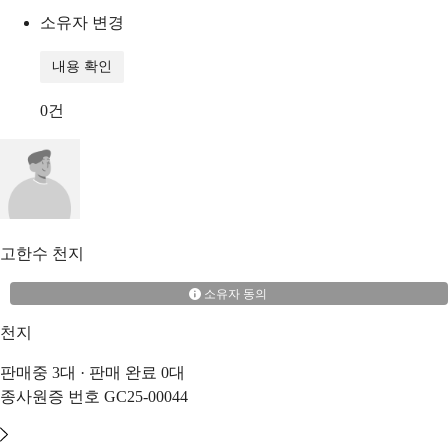
소유자 변경
내용 확인
0
건
고한수
천지
소유자 동의
천지
판매중
3
대 · 판매 완료
0
대
종사원증 번호
GC25-00044