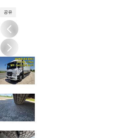
1
/
5
공유