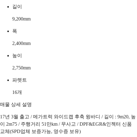
길이
9,200
mm
폭
2,400
mm
높이
2,750
mm
파렛트
16
개
매물 상세 설명
17년 3월 출고 / 메가트럭 와이드캡 후축 윙바디 / 길이 : 9m20, 높
이 2m75 / 주행거리 51만km / 무사고 / DPF&EGR&인젝터 신품
교체(SPD업체 보증가능, 영수증 보유)