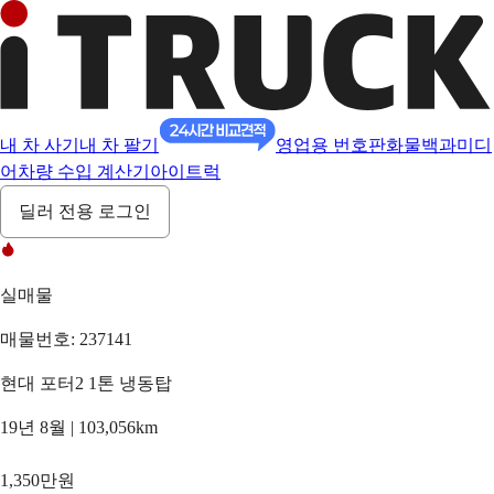
내 차 사기
내 차 팔기
영업용 번호판
화물백과
미디
어
차량 수입 계산기
아이트럭
딜러 전용 로그인
실매물
매물번호: 237141
현대 포터2 1톤 냉동탑
19년 8월 | 103,056km
1,350만원