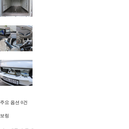
주요 옵션
0
건
보링