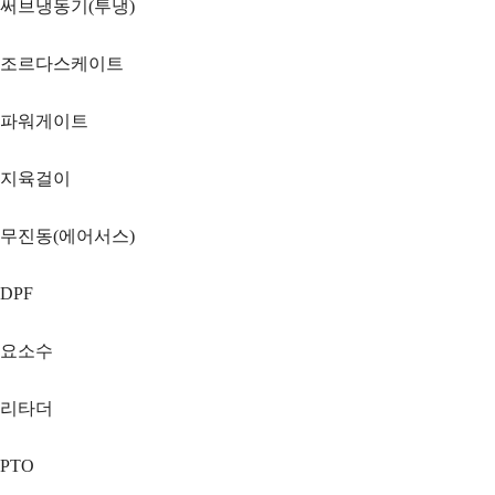
써브냉동기(투냉)
조르다스케이트
파워게이트
지육걸이
무진동(에어서스)
DPF
요소수
리타더
PTO