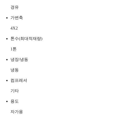
경유
가변축
4X2
톤수(최대적재량)
1
톤
냉장/냉동
냉동
컴프레셔
기타
용도
자가용