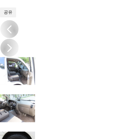
1
/
20
공유