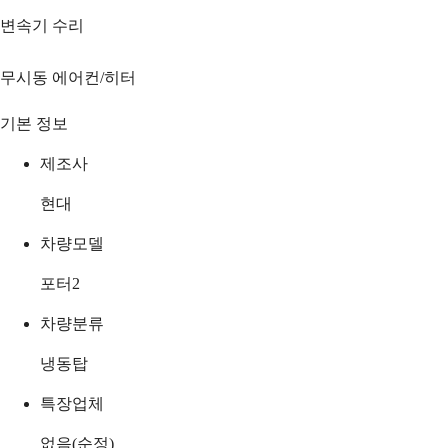
변속기 수리
무시동 에어컨/히터
기본 정보
제조사
현대
차량모델
포터2
차량분류
냉동탑
특장업체
없음(순정)