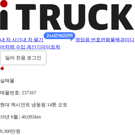
내 차 사기
내 차 팔기
영업용 번호판
화물백과
미디
어
차량 수입 계산기
아이트럭
딜러 전용 로그인
실매물
매물번호: 237167
현대 엑시언트 냉동윙 14톤 오토
16년 6월 | 40,092km
9,300만원