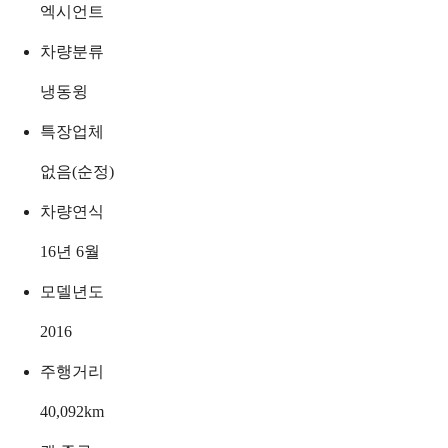
엑시언트
차량분류
냉동윙
특장업체
없음(순정)
차량연식
16년 6월
모델년도
2016
주행거리
40,092
km