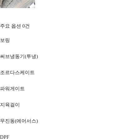
주요 옵션
0
건
보링
써브냉동기(투냉)
조르다스케이트
파워게이트
지육걸이
무진동(에어서스)
DPF