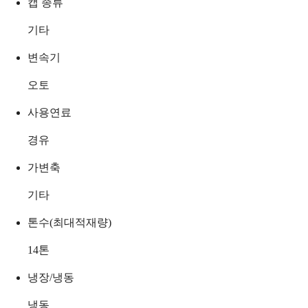
캡 종류
기타
변속기
오토
사용연료
경유
가변축
기타
톤수(최대적재량)
14
톤
냉장/냉동
냉동