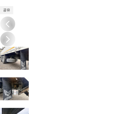
1
/
17
공유