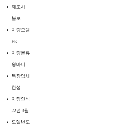
제조사
볼보
차량모델
FE
차량분류
윙바디
특장업체
한성
차량연식
22년 3월
모델년도