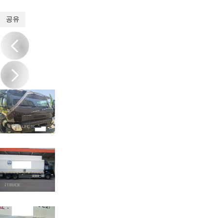
1
/
7
공유