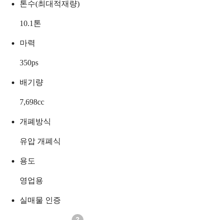
톤수(최대적재량)
10.1
톤
마력
350
ps
배기량
7,698
cc
개폐방식
유압 개폐식
용도
영업용
실매물 인증