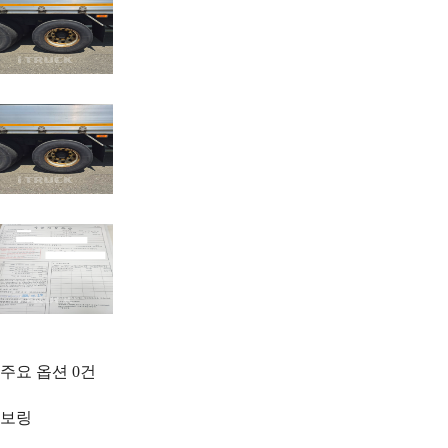
주요 옵션
0
건
보링