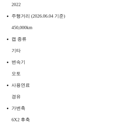
2022
주행거리 (2026.06.04 기준)
450,000
km
캡 종류
기타
변속기
오토
사용연료
경유
가변축
6X2 후축