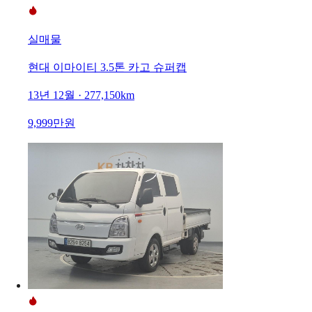
실매물
현대 이마이티 3.5톤 카고 슈퍼캡
13년 12월 · 277,150km
9,999만원