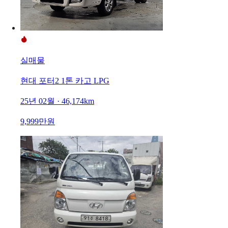
실매물
현대 포터2 1톤 카고 LPG
25년 02월 · 46,174km
9,999만원