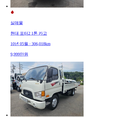
실매물
현대 포터2 1톤 카고
10년 05월 · 306,018km
9,999만원