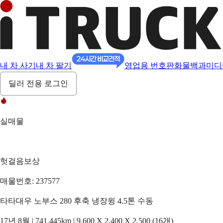
내 차 사기
내 차 팔기
영업용 번호판
화물백과
미디
딜러 전용 로그인
실매물
헛걸음보상
매물번호: 237577
타타대우 노부스 280 후축 냉장윙 4.5톤 수동
17년 8월 | 741,445km | 9,600 X 2,400 X 2,500 (16개)