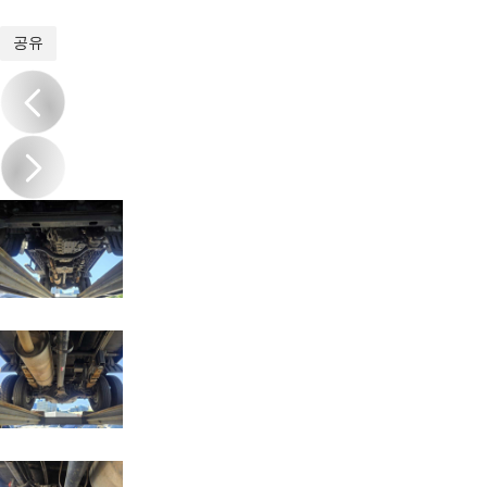
1
/
9
공유