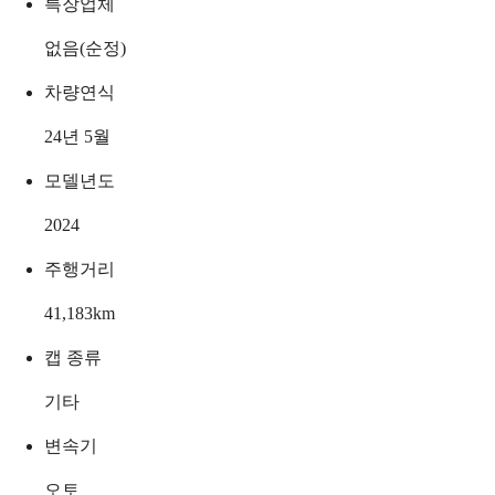
특장업체
없음(순정)
차량연식
24년 5월
모델년도
2024
주행거리
41,183
km
캡 종류
기타
변속기
오토