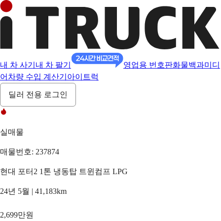
내 차 사기
내 차 팔기
영업용 번호판
화물백과
미디
어
차량 수입 계산기
아이트럭
딜러 전용 로그인
실매물
매물번호: 237874
현대 포터2 1톤 냉동탑 트윈컴프 LPG
24년 5월 | 41,183km
2,699만원