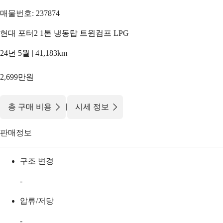
매물번호: 237874
현대 포터2 1톤 냉동탑 트윈컴프 LPG
24년 5월 | 41,183km
2,699만원
|
총 구매 비용
시세 정보
판매정보
구조 변경
-
압류/저당
-