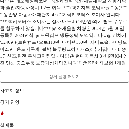
다!!! @ 쉐보레정비코너 13년/카센타 3년 /대림대학교 자동차학
과 졸업/자동차정비 1.2급 취득. ***(경기지부 모범사원수상)***
* 동안양 자동차매매단지 4.6.7호 럭키모터스 조이사 입니다...
*** 럭키모터스 조이사는 상사 매도비(44만원)외에 별도 수수료
를 청구하지 않습니다*** @ 소개올릴 차량은 2024년 5월 20일
등록한 2024년식 lpi 트윈컴프 냉동정탑 모델입니다... @ 신차가
\3240만((트윈컴프+오토113만+내비팩150만+사이드슬라이딩도
어21만+온도기록계+블박.블루링크하이패스)) 추가입니다!!! @
1인신조.완전 무사고차량입니다!!! @ 현대자동차 3년 6만KM 엔
진.밋션.중요부품 보증대상차량입니다!!! @ KB화재보험 1개월
상세 설명 더보기
차고지 정보
경기 안양
실매물