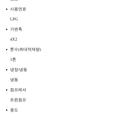
사용연료
LPG
가변축
4X2
톤수(최대적재량)
1
톤
냉장/냉동
냉동
컴프레셔
트윈컴프
용도