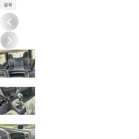
1
/
17
공유