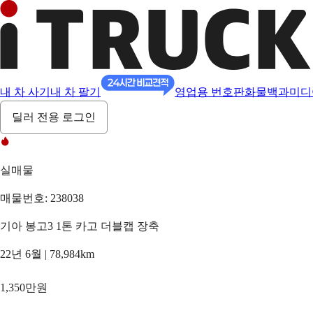
내 차 사기
내 차 팔기
영업용 번호판
화물백과
미디
딜러 전용 로그인
실매물
매물번호: 238038
기아 봉고3 1톤 카고 더블캡 장축
22년 6월 | 78,984km
1,350만원