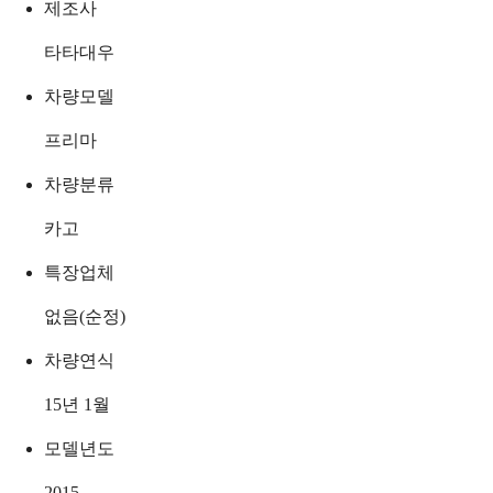
제조사
타타대우
차량모델
프리마
차량분류
카고
특장업체
없음(순정)
차량연식
15년 1월
모델년도
2015