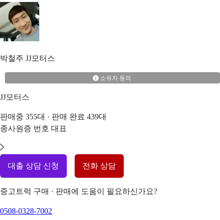
박철주
JJ모터스
소유자 동의
JJ모터스
판매중
355
대 · 판매 완료
439
대
종사원증 번호
대표
대출 상담 신청
전화 상담
중고트럭 구매 · 판매에 도움이 필요하신가요?
0508-0328-7002