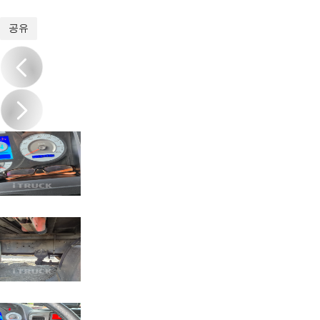
1
/
20
공유