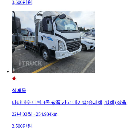
3,500만원
실매물
타타대우 더쎈 4톤 광폭 카고 데이캡(슈퍼캡, 킹캡) 장축
22년 03월 · 254,934km
3,500만원