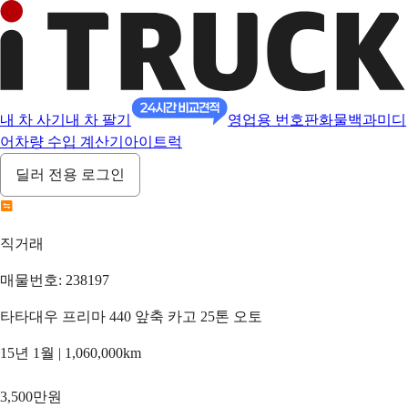
내 차 사기
내 차 팔기
영업용 번호판
화물백과
미디
어
차량 수입 계산기
아이트럭
딜러 전용 로그인
직거래
매물번호: 238197
타타대우 프리마 440 앞축 카고 25톤 오토
15년 1월 | 1,060,000km
3,500만원