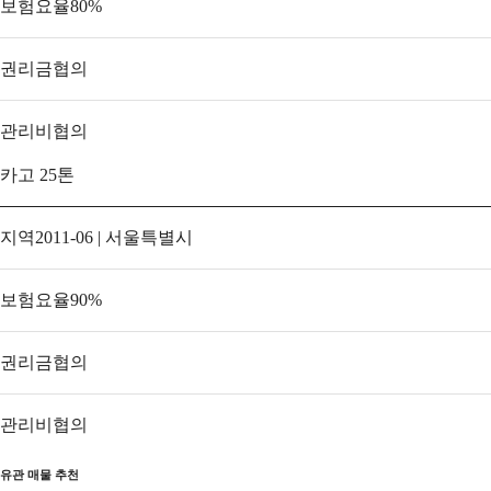
보험요율
80
%
권리금
협의
관리비
협의
카고 25톤
지역
2011-06 | 서울특별시
보험요율
90
%
권리금
협의
관리비
협의
유관 매물 추천