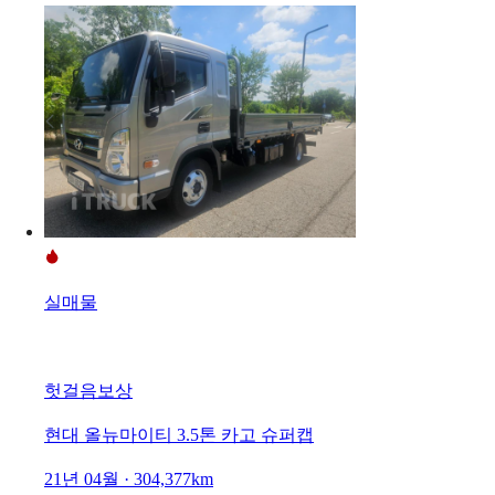
실매물
헛걸음보상
현대 올뉴마이티 3.5톤 카고 슈퍼캡
21년 04월 · 304,377km