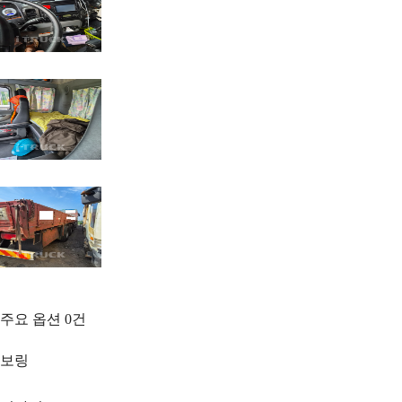
주요 옵션
0
건
보링