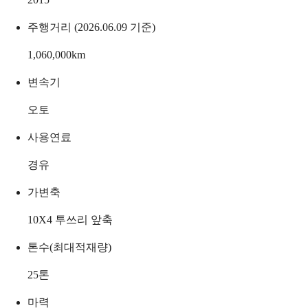
주행거리 (2026.06.09 기준)
1,060,000
km
변속기
오토
사용연료
경유
가변축
10X4 투쓰리 앞축
톤수(최대적재량)
25
톤
마력