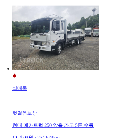
실매물
헛걸음보상
현대 메가트럭 250 앞축 카고 5톤 수동
12년 03월 · 254,673km