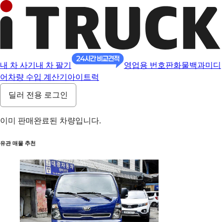
내 차 사기
내 차 팔기
영업용 번호판
화물백과
미디
어
차량 수입 계산기
아이트럭
딜러 전용 로그인
이미 판매완료된 차량입니다.
유관 매물 추천