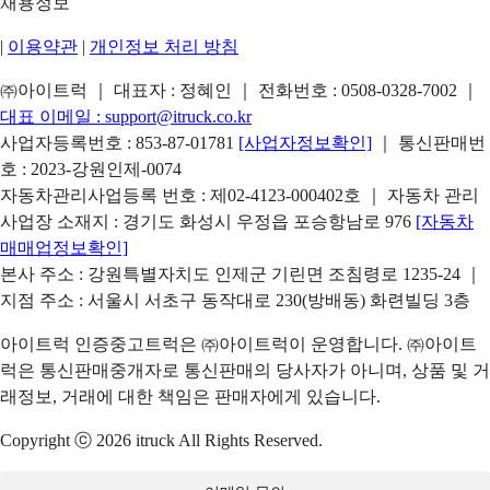
채용정보
|
이용약관
|
개인정보 처리 방침
㈜아이트럭 ｜ 대표자 : 정혜인 ｜ 전화번호 :
0508-0328-7002
｜
대표 이메일 :
support@itruck.co.kr
사업자등록번호 : 853-87-01781
[사업자정보확인]
｜ 통신판매번
호 : 2023-강원인제-0074
자동차관리사업등록 번호 : 제02-4123-000402호 ｜ 자동차 관리
사업장 소재지 : 경기도 화성시 우정읍 포승항남로 976
[자동차
매매업정보확인]
본사 주소 : 강원특별자치도 인제군 기린면 조침령로 1235-24 ｜
지점 주소 : 서울시 서초구 동작대로 230(방배동) 화련빌딩 3층
아이트럭 인증중고트럭은 ㈜아이트럭이 운영합니다. ㈜아이트
럭은 통신판매중개자로 통신판매의 당사자가 아니며, 상품 및 거
래정보, 거래에 대한 책임은 판매자에게 있습니다.
Copyright ⓒ 2026 itruck All Rights Reserved.