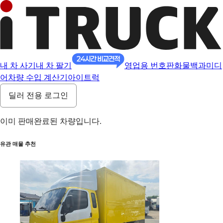
내 차 사기
내 차 팔기
영업용 번호판
화물백과
미디
어
차량 수입 계산기
아이트럭
딜러 전용 로그인
이미 판매완료된 차량입니다.
유관 매물 추천