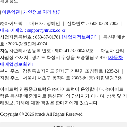
채용정보
|
이용약관
|
개인정보 처리 방침
㈜아이트럭 ｜ 대표자 : 정혜인 ｜ 전화번호 :
0508-0328-7002
｜
대표 이메일 :
support@itruck.co.kr
사업자등록번호 : 853-87-01781
[사업자정보확인]
｜ 통신판매번
호 : 2023-강원인제-0074
자동차관리사업등록 번호 : 제02-4123-000402호 ｜ 자동차 관리
사업장 소재지 : 경기도 화성시 우정읍 포승항남로 976
[자동차
매매업정보확인]
본사 주소 : 강원특별자치도 인제군 기린면 조침령로 1235-24 ｜
지점 주소 : 서울시 서초구 동작대로 230(방배동) 화련빌딩 3층
아이트럭 인증중고트럭은 ㈜아이트럭이 운영합니다. ㈜아이트
럭은 통신판매중개자로 통신판매의 당사자가 아니며, 상품 및 거
래정보, 거래에 대한 책임은 판매자에게 있습니다.
Copyright ⓒ 2026 itruck All Rights Reserved.