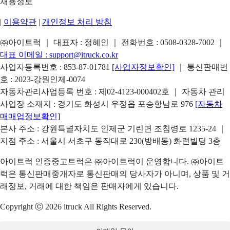
채용정보
|
이용약관
|
개인정보 처리 방침
㈜아이트럭 ｜ 대표자 : 정혜인 ｜ 전화번호 :
0508-0328-7002
｜
대표 이메일 :
support@itruck.co.kr
사업자등록번호 : 853-87-01781
[사업자정보확인]
｜ 통신판매번
호 : 2023-강원인제-0074
자동차관리사업등록 번호 : 제02-4123-000402호 ｜ 자동차 관리
사업장 소재지 : 경기도 화성시 우정읍 포승항남로 976
[자동차
매매업정보확인]
본사 주소 : 강원특별자치도 인제군 기린면 조침령로 1235-24 ｜
지점 주소 : 서울시 서초구 동작대로 230(방배동) 화련빌딩 3층
아이트럭 인증중고트럭은 ㈜아이트럭이 운영합니다. ㈜아이트
럭은 통신판매중개자로 통신판매의 당사자가 아니며, 상품 및 거
래정보, 거래에 대한 책임은 판매자에게 있습니다.
Copyright ⓒ 2026 itruck All Rights Reserved.