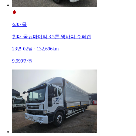
실매물
현대 올뉴마이티 3.5톤 윙바디 슈퍼캡
23년 02월 · 132,696km
9,999만원