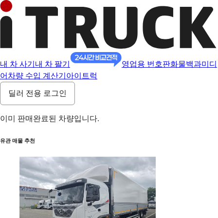
내 차 사기
내 차 팔기
영업용 번호판
화물백과
미디
어
차량 수입 계산기
아이트럭
딜러 전용 로그인
이미 판매완료된 차량입니다.
유관 매물 추천