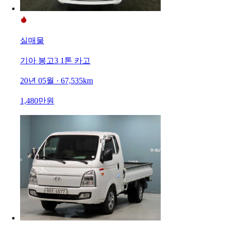
실매물
기아 봉고3 1톤 카고
20년 05월 · 67,535km
1,480만원