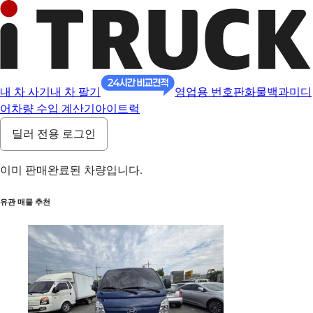
내 차 사기
내 차 팔기
영업용 번호판
화물백과
미디
어
차량 수입 계산기
아이트럭
딜러 전용 로그인
이미 판매완료된 차량입니다.
유관 매물 추천