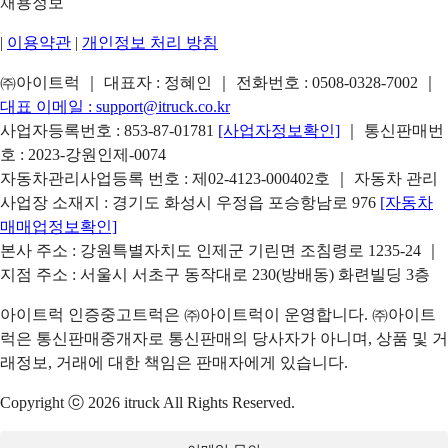
채용정보
|
이용약관
|
개인정보 처리 방침
㈜아이트럭 ｜ 대표자 : 정혜인 ｜ 전화번호 :
0508-0328-7002
｜
대표 이메일 :
support@itruck.co.kr
사업자등록번호 : 853-87-01781
[사업자정보확인]
｜ 통신판매번
호 : 2023-강원인제-0074
자동차관리사업등록 번호 : 제02-4123-000402호 ｜ 자동차 관리
사업장 소재지 : 경기도 화성시 우정읍 포승항남로 976
[자동차
매매업정보확인]
본사 주소 : 강원특별자치도 인제군 기린면 조침령로 1235-24 ｜
지점 주소 : 서울시 서초구 동작대로 230(방배동) 화련빌딩 3층
아이트럭 인증중고트럭은 ㈜아이트럭이 운영합니다. ㈜아이트
럭은 통신판매중개자로 통신판매의 당사자가 아니며, 상품 및 거
래정보, 거래에 대한 책임은 판매자에게 있습니다.
Copyright ⓒ 2026 itruck All Rights Reserved.