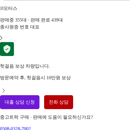
JJ모터스
판매중
355
대 · 판매 완료
439
대
종사원증 번호
대표
헛걸음 보상 차량입니다.
방문예약 후, 헛걸음시 10만원 보상
대출 상담 신청
전화 상담
중고트럭 구매 · 판매에 도움이 필요하신가요?
0508-0328-7002