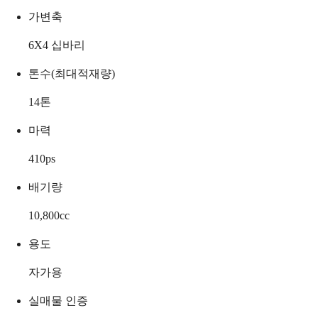
가변축
6X4 십바리
톤수(최대적재량)
14
톤
마력
410
ps
배기량
10,800
cc
용도
자가용
실매물 인증