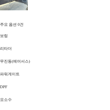
주요 옵션
0
건
보링
리타더
무진동(에어서스)
파워게이트
DPF
요소수