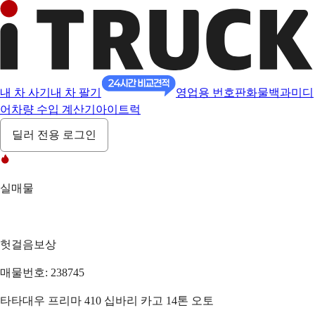
내 차 사기
내 차 팔기
영업용 번호판
화물백과
미디
어
차량 수입 계산기
아이트럭
딜러 전용 로그인
실매물
헛걸음보상
매물번호: 238745
타타대우 프리마 410 십바리 카고 14톤 오토