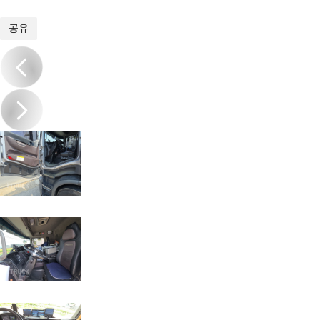
1
/
20
공유