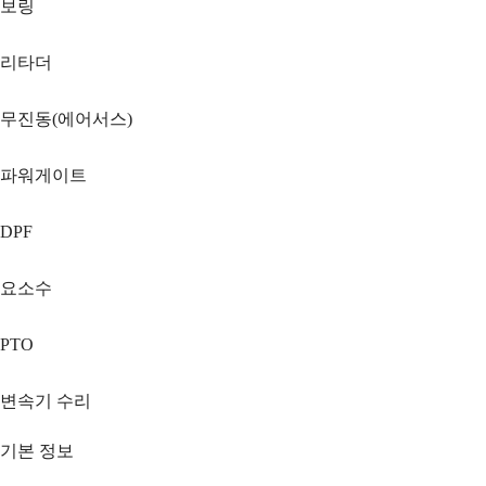
보링
리타더
무진동(에어서스)
파워게이트
DPF
요소수
PTO
변속기 수리
기본 정보