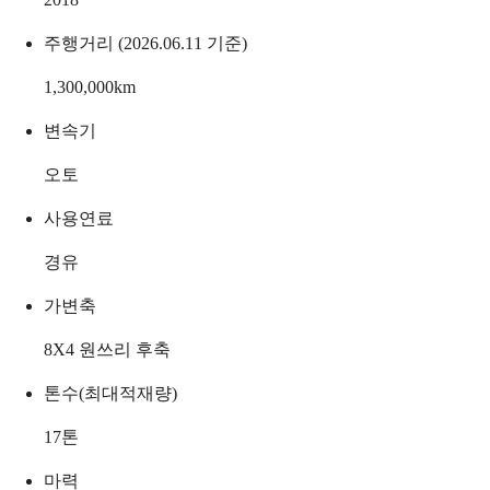
주행거리 (2026.06.11 기준)
1,300,000
km
변속기
오토
사용연료
경유
가변축
8X4 원쓰리 후축
톤수(최대적재량)
17
톤
마력