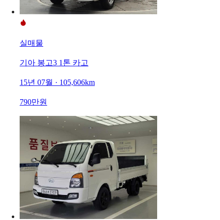
실매물
기아 봉고3 1톤 카고
15년 07월 · 105,606km
790만원