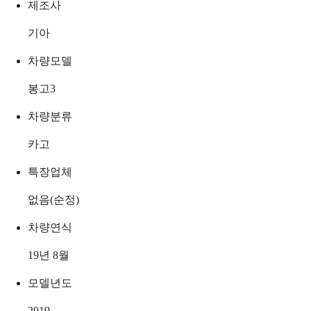
제조사
기아
차량모델
봉고3
차량분류
카고
특장업체
없음(순정)
차량연식
19년 8월
모델년도
2019