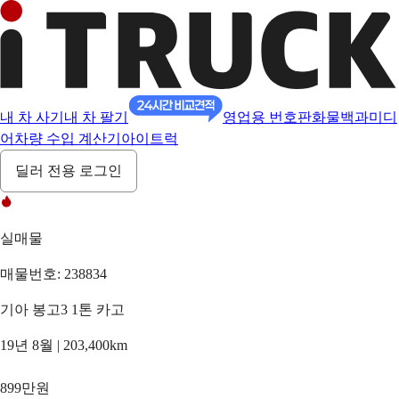
내 차 사기
내 차 팔기
영업용 번호판
화물백과
미디
어
차량 수입 계산기
아이트럭
딜러 전용 로그인
실매물
매물번호: 238834
기아 봉고3 1톤 카고
19년 8월 | 203,400km
899만원