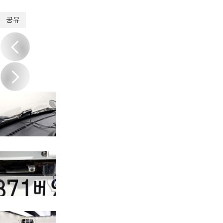
1
/
20
공유