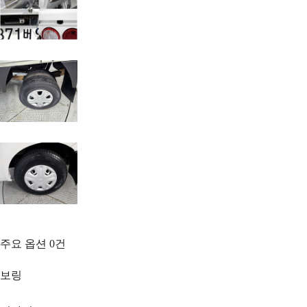
주요 옵션
0
건
보링