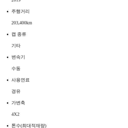
주행거리
203,400
km
캡 종류
기타
변속기
수동
사용연료
경유
가변축
4X2
톤수(최대적재량)