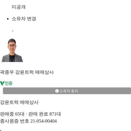
미공개
소유자 변경
-
곽종우
강윤트럭 매매상사
소유자 동의
강윤트럭 매매상사
판매중
65
대 · 판매 완료
871
대
종사원증 번호
21-054-00404