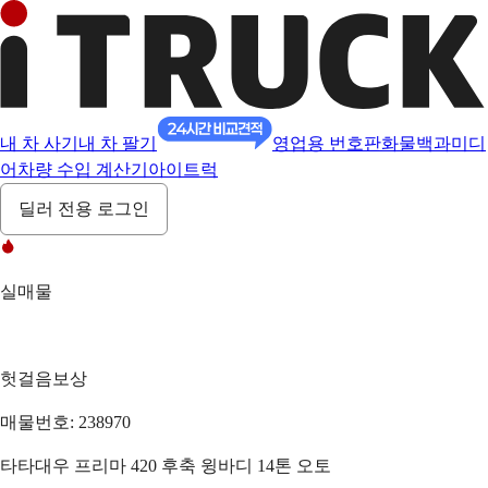
내 차 사기
내 차 팔기
영업용 번호판
화물백과
미디
어
차량 수입 계산기
아이트럭
딜러 전용 로그인
실매물
헛걸음보상
매물번호: 238970
타타대우 프리마 420 후축 윙바디 14톤 오토