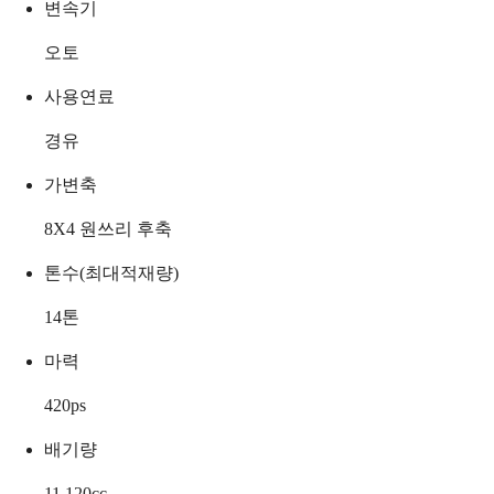
변속기
오토
사용연료
경유
가변축
8X4 원쓰리 후축
톤수(최대적재량)
14
톤
마력
420
ps
배기량
11,120
cc