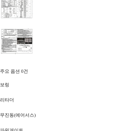
주요 옵션
0
건
보링
리타더
무진동(에어서스)
파워게이트