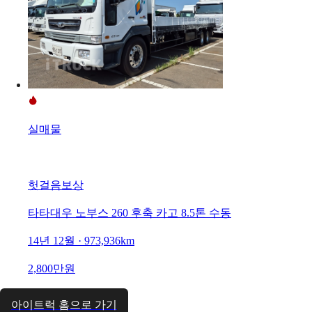
실매물
헛걸음보상
타타대우 노부스 260 후축 카고 8.5톤 수동
14년 12월 · 973,936km
2,800만원
아이트럭 홈으로 가기