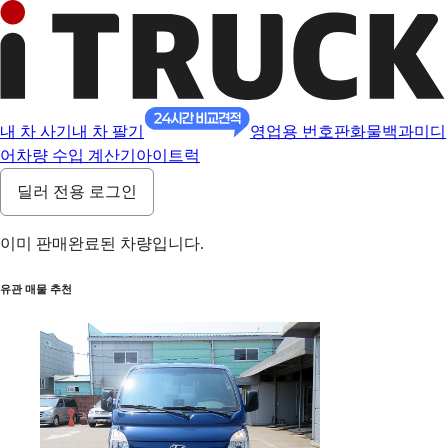
내 차 사기
내 차 팔기
영업용 번호판
화물백과
미디
어
차량 수입 계산기
아이트럭
딜러 전용 로그인
이미 판매완료된 차량입니다.
유관 매물 추천