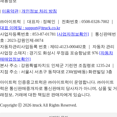
채용정보
|
이용약관
|
개인정보 처리 방침
㈜아이트럭 ｜ 대표자 : 정혜인 ｜ 전화번호 :
0508-0328-7002
｜
대표 이메일 :
support@itruck.co.kr
사업자등록번호 : 853-87-01781
[사업자정보확인]
｜ 통신판매번
호 : 2023-강원인제-0074
자동차관리사업등록 번호 : 제02-4123-000402호 ｜ 자동차 관리
사업장 소재지 : 경기도 화성시 우정읍 포승항남로 976
[자동차
매매업정보확인]
본사 주소 : 강원특별자치도 인제군 기린면 조침령로 1235-24 ｜
지점 주소 : 서울시 서초구 동작대로 230(방배동) 화련빌딩 3층
아이트럭 인증중고트럭은 ㈜아이트럭이 운영합니다. ㈜아이트
럭은 통신판매중개자로 통신판매의 당사자가 아니며, 상품 및 거
래정보, 거래에 대한 책임은 판매자에게 있습니다.
Copyright ⓒ 2026 itruck All Rights Reserved.