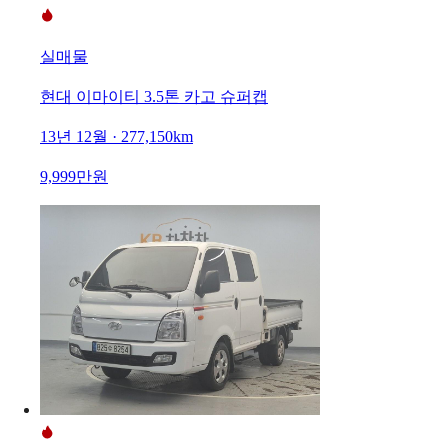
실매물
현대 이마이티 3.5톤 카고 슈퍼캡
13년 12월 · 277,150km
9,999만원