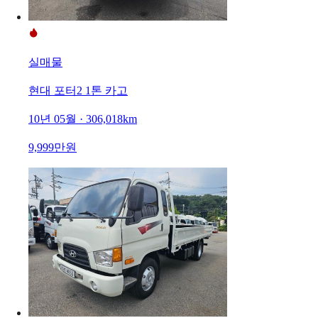
실매물
현대 포터2 1톤 카고
10년 05월 · 306,018km
9,999만원