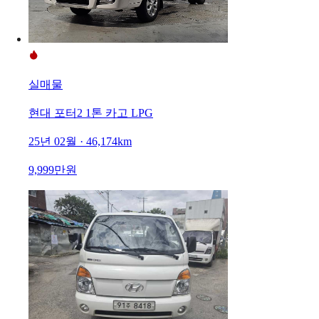
실매물
현대 포터2 1톤 카고 LPG
25년 02월 · 46,174km
9,999만원