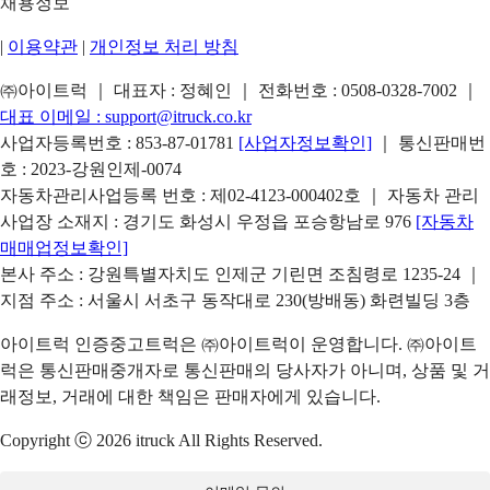
채용정보
|
이용약관
|
개인정보 처리 방침
㈜아이트럭 ｜ 대표자 : 정혜인 ｜ 전화번호 :
0508-0328-7002
｜
대표 이메일 :
support@itruck.co.kr
사업자등록번호 : 853-87-01781
[사업자정보확인]
｜ 통신판매번
호 : 2023-강원인제-0074
자동차관리사업등록 번호 : 제02-4123-000402호 ｜ 자동차 관리
사업장 소재지 : 경기도 화성시 우정읍 포승항남로 976
[자동차
매매업정보확인]
본사 주소 : 강원특별자치도 인제군 기린면 조침령로 1235-24 ｜
지점 주소 : 서울시 서초구 동작대로 230(방배동) 화련빌딩 3층
아이트럭 인증중고트럭은 ㈜아이트럭이 운영합니다. ㈜아이트
럭은 통신판매중개자로 통신판매의 당사자가 아니며, 상품 및 거
래정보, 거래에 대한 책임은 판매자에게 있습니다.
Copyright ⓒ 2026 itruck All Rights Reserved.