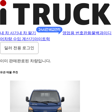
내 차 사기
내 차 팔기
영업용 번호판
화물백과
미디
어
차량 수입 계산기
아이트럭
딜러 전용 로그인
이미 판매완료된 차량입니다.
유관 매물 추천