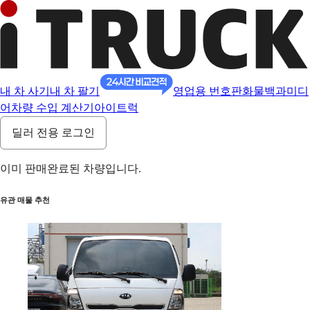
내 차 사기
내 차 팔기
영업용 번호판
화물백과
미디
어
차량 수입 계산기
아이트럭
딜러 전용 로그인
이미 판매완료된 차량입니다.
유관 매물 추천