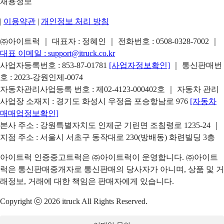
채용정보
|
이용약관
|
개인정보 처리 방침
㈜아이트럭 ｜ 대표자 : 정혜인 ｜ 전화번호 :
0508-0328-7002
｜
대표 이메일 :
support@itruck.co.kr
사업자등록번호 : 853-87-01781
[사업자정보확인]
｜ 통신판매번
호 : 2023-강원인제-0074
자동차관리사업등록 번호 : 제02-4123-000402호 ｜ 자동차 관리
사업장 소재지 : 경기도 화성시 우정읍 포승항남로 976
[자동차
매매업정보확인]
본사 주소 : 강원특별자치도 인제군 기린면 조침령로 1235-24 ｜
지점 주소 : 서울시 서초구 동작대로 230(방배동) 화련빌딩 3층
아이트럭 인증중고트럭은 ㈜아이트럭이 운영합니다. ㈜아이트
럭은 통신판매중개자로 통신판매의 당사자가 아니며, 상품 및 거
래정보, 거래에 대한 책임은 판매자에게 있습니다.
Copyright ⓒ 2026 itruck All Rights Reserved.