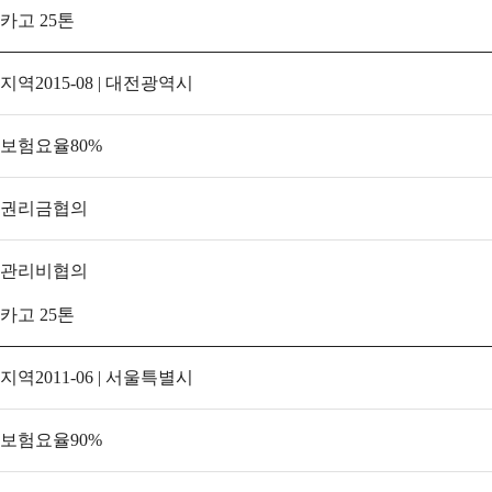
카고 25톤
지역
2015-08 | 대전광역시
보험요율
80
%
권리금
협의
관리비
협의
카고 25톤
지역
2011-06 | 서울특별시
보험요율
90
%