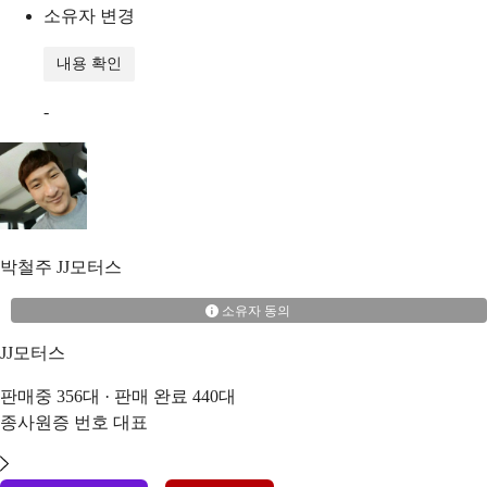
소유자 변경
내용 확인
-
박철주
JJ모터스
소유자 동의
JJ모터스
판매중
356
대 · 판매 완료
440
대
종사원증 번호
대표