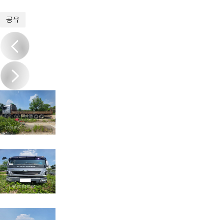
1
/
6
공유