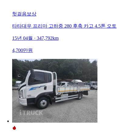
헛걸음보상
타타대우 프리마 고하중 280 후축 카고 4.5톤 오토
15년 04월 · 347,792km
4,700만원