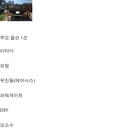
주요 옵션
1
건
리타더
보링
무진동(에어서스)
파워게이트
DPF
요소수