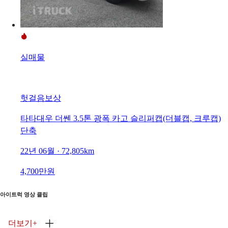
실매물
헛걸음보상
타타대우 더쎈 3.5톤 광폭 카고 슬리퍼캡(더블캡, 크루캡)
단축
22년 06월 · 72,805km
4,700만원
아이트럭 영상 클립
더보기
+