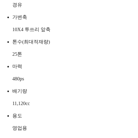
경유
가변축
10X4 투쓰리 앞축
톤수(최대적재량)
25
톤
마력
480
ps
배기량
11,120
cc
용도
영업용