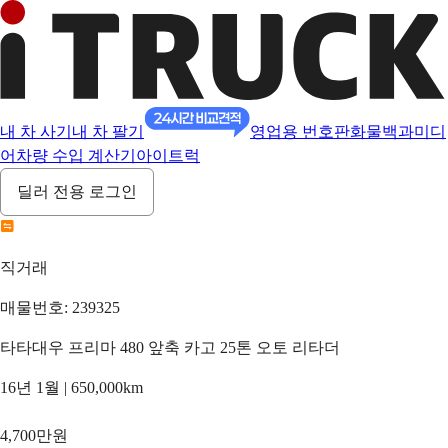
내 차 사기
내 차 팔기
영업용 번호판
화물백과
미디
어
차량 수입 계산기
아이트럭
딜러 전용 로그인
직거래
매물번호: 239325
타타대우 프리마 480 앞축 카고 25톤 오토 리타더
16년 1월 | 650,000km
4,700만원