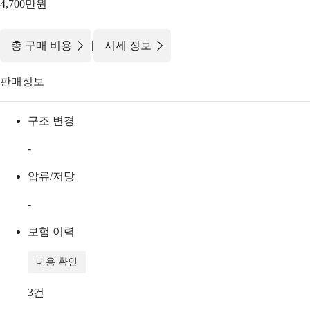
4,700만원
|
총 구매 비용
시세 정보
판매정보
구조 변경
-
압류/저당
-
보험 이력
내용 확인
3
건