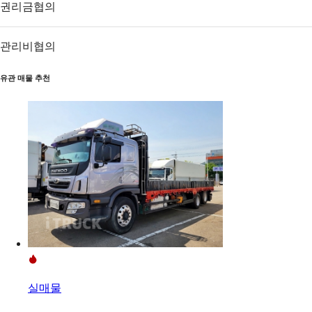
권리금
협의
관리비
협의
유관 매물 추천
실매물