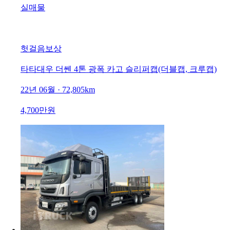
실매물
헛걸음보상
타타대우 더쎈 4톤 광폭 카고 슬리퍼캡(더블캡, 크루캡)
22년 06월 · 72,805km
4,700만원