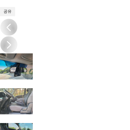
1
/
17
공유