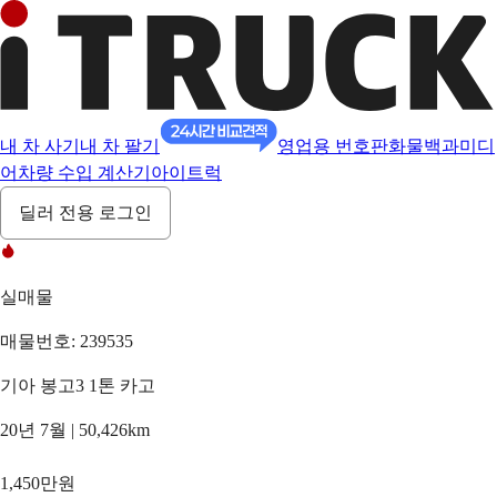
내 차 사기
내 차 팔기
영업용 번호판
화물백과
미디
어
차량 수입 계산기
아이트럭
딜러 전용 로그인
실매물
매물번호: 239535
기아 봉고3 1톤 카고
20년 7월 | 50,426km
1,450만원