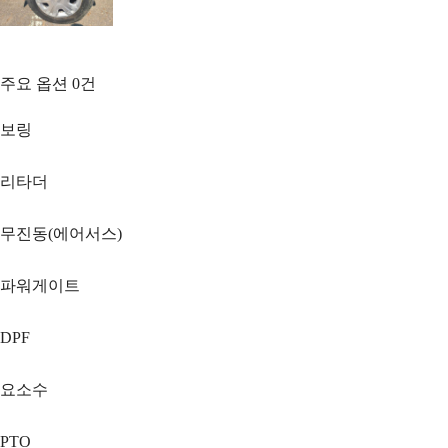
주요 옵션
0
건
보링
리타더
무진동(에어서스)
파워게이트
DPF
요소수
PTO