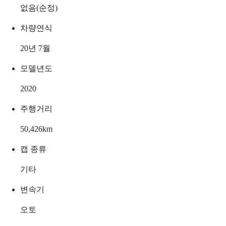
없음(순정)
차량연식
20년 7월
모델년도
2020
주행거리
50,426
km
캡 종류
기타
변속기
오토