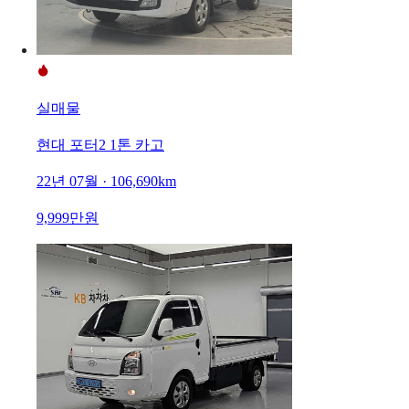
실매물
현대 포터2 1톤 카고
22년 07월 · 106,690km
9,999만원