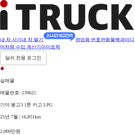
내 차 사기
내 차 팔기
영업용 번호판
화물백과
미디
어
차량 수입 계산기
아이트럭
딜러 전용 로그인
실매물
매물번호: 239621
기아 봉고3 1톤 카고 LPG
25년 7월 | 16,851km
2,000만원