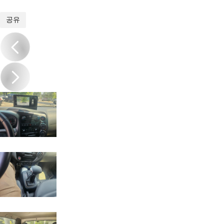
1
/
13
공유