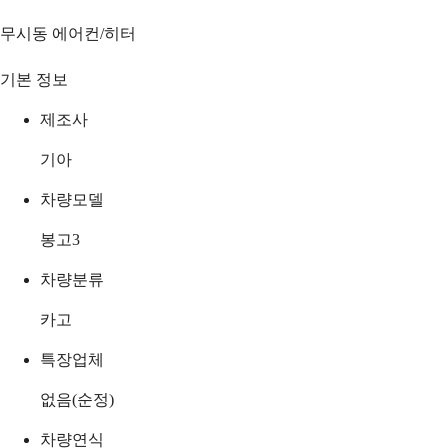
무시동 에어컨/히터
기본 정보
제조사
기아
차량모델
봉고3
차량분류
카고
특장업체
없음(순정)
차량연식