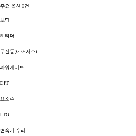
주요 옵션
0
건
보링
리타더
무진동(에어서스)
파워게이트
DPF
요소수
PTO
변속기 수리