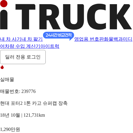
내 차 사기
내 차 팔기
영업용 번호판
화물백과
미디
어
차량 수입 계산기
아이트럭
딜러 전용 로그인
실매물
매물번호: 239776
현대 포터2 1톤 카고 슈퍼캡 장축
18년 10월 | 121,731km
1,290만원