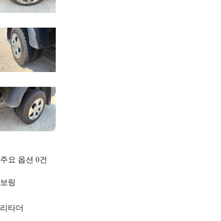
주요 옵션
0
건
보링
리타더