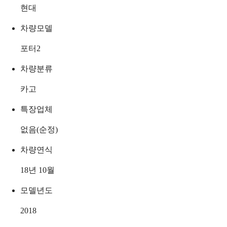
현대
차량모델
포터2
차량분류
카고
특장업체
없음(순정)
차량연식
18년 10월
모델년도
2018