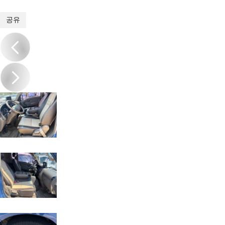
1
/
18
공유