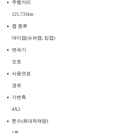
주행거리
121,731
km
캡 종류
데이캡(슈퍼캡, 킹캡)
변속기
오토
사용연료
경유
가변축
4X2
톤수(최대적재량)
1
톤