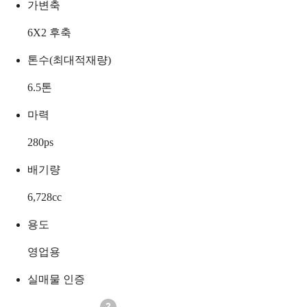
가변축
6X2 후축
톤수(최대적재량)
6.5
톤
마력
280
ps
배기량
6,728
cc
용도
영업용
실매물 인증