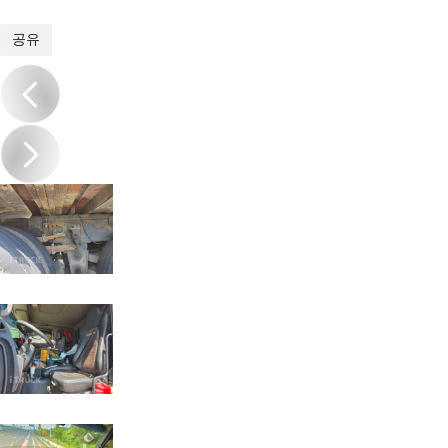
1
/
17
공유