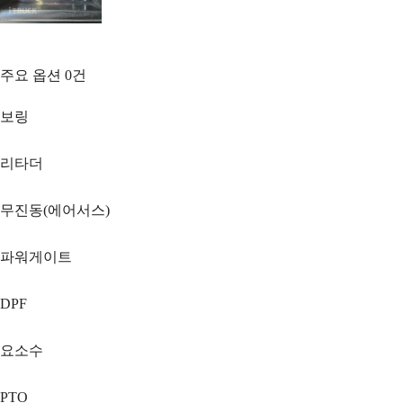
주요 옵션
0
건
보링
리타더
무진동(에어서스)
파워게이트
DPF
요소수
PTO