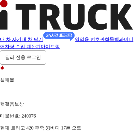
내 차 사기
내 차 팔기
영업용 번호판
화물백과
미디
어
차량 수입 계산기
아이트럭
딜러 전용 로그인
실매물
헛걸음보상
매물번호: 240076
현대 트라고 420 후축 윙바디 17톤 오토