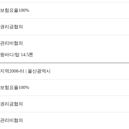
보험요율
100
%
권리금
협의
관리비
협의
윙바디/탑 14.5톤
지역
2008-01 | 울산광역시
보험요율
100
%
권리금
협의
관리비
협의