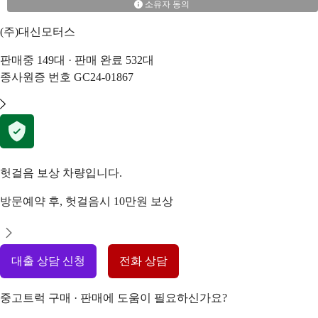
소유자 동의
(주)대신모터스
판매중
149
대 · 판매 완료
532
대
종사원증 번호
GC24-01867
헛걸음 보상 차량입니다.
방문예약 후, 헛걸음시 10만원 보상
대출 상담 신청
전화 상담
중고트럭 구매 · 판매에 도움이 필요하신가요?