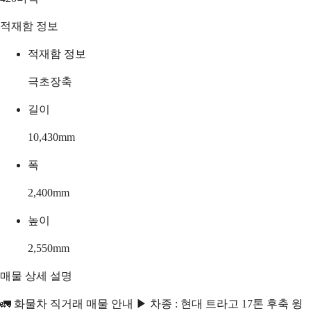
적재함 정보
적재함 정보
극초장축
길이
10,430
mm
폭
2,400
mm
높이
2,550
mm
매물 상세 설명
🚛 화물차 직거래 매물 안내 ▶ 차종 : 현대 트라고 17톤 후축 윙