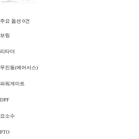
주요 옵션
0
건
보링
리타더
무진동(에어서스)
파워게이트
DPF
요소수
PTO