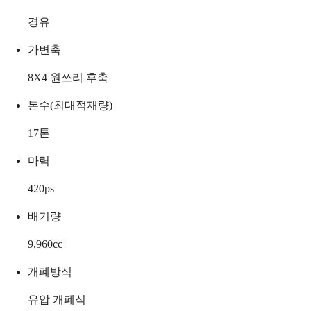
경유
가변축
8X4 원쓰리 후축
톤수(최대적재량)
17
톤
마력
420
ps
배기량
9,960
cc
개폐방식
유압 개폐식