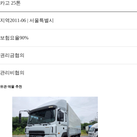
카고 25톤
지역
2011-06 | 서울특별시
보험요율
90
%
권리금
협의
관리비
협의
유관 매물 추천