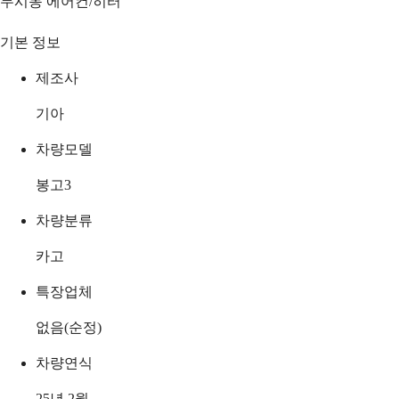
무시동 에어컨/히터
기본 정보
제조사
기아
차량모델
봉고3
차량분류
카고
특장업체
없음(순정)
차량연식
25년 2월