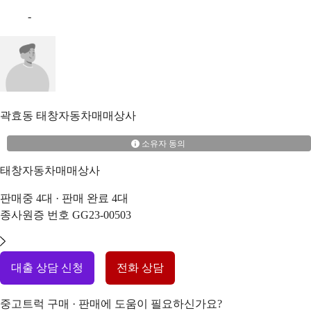
-
곽효동
태창자동차매매상사
소유자 동의
태창자동차매매상사
판매중
4
대 · 판매 완료
4
대
종사원증 번호
GG23-00503
대출 상담 신청
전화 상담
중고트럭 구매 · 판매에 도움이 필요하신가요?