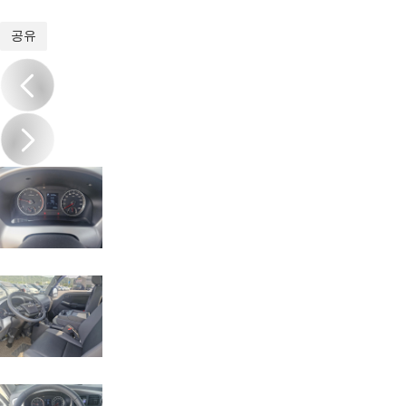
1
/
11
공유