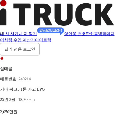
내 차 사기
내 차 팔기
영업용 번호판
화물백과
미디
어
차량 수입 계산기
아이트럭
딜러 전용 로그인
실매물
매물번호: 240214
기아 봉고3 1톤 카고 LPG
25년 2월 | 18,700km
2,050만원