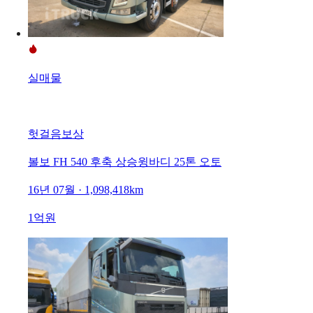
실매물
헛걸음보상
볼보 FH 540 후축 상승윙바디 25톤 오토
16년 07월 · 1,098,418km
1억원