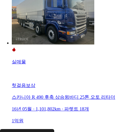
실매물
헛걸음보상
스카니아 R 490 후축 상승윙바디 25톤 오토 리타더
16년 05월 · 1,101,802km · 파렛트 18개
1억원