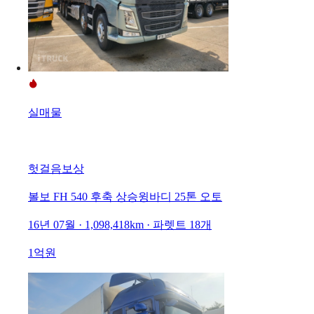
실매물
헛걸음보상
볼보 FH 540 후축 상승윙바디 25톤 오토
16년 07월 · 1,098,418km · 파렛트 18개
1억원