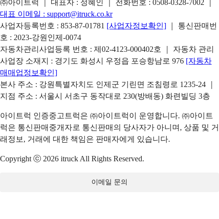
㈜아이트럭 ｜ 대표자 : 정혜인 ｜ 전화번호 :
0508-0328-7002
｜
대표 이메일 :
support@itruck.co.kr
사업자등록번호 : 853-87-01781
[사업자정보확인]
｜ 통신판매번
호 : 2023-강원인제-0074
자동차관리사업등록 번호 : 제02-4123-000402호 ｜ 자동차 관리
사업장 소재지 : 경기도 화성시 우정읍 포승항남로 976
[자동차
매매업정보확인]
본사 주소 : 강원특별자치도 인제군 기린면 조침령로 1235-24 ｜
지점 주소 : 서울시 서초구 동작대로 230(방배동) 화련빌딩 3층
아이트럭 인증중고트럭은 ㈜아이트럭이 운영합니다. ㈜아이트
럭은 통신판매중개자로 통신판매의 당사자가 아니며, 상품 및 거
래정보, 거래에 대한 책임은 판매자에게 있습니다.
Copyright ⓒ 2026 itruck All Rights Reserved.
이메일 문의