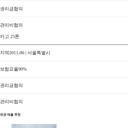
권리금
협의
관리비
협의
카고 25톤
지역
2011-06 | 서울특별시
보험요율
90
%
권리금
협의
관리비
협의
유관 매물 추천