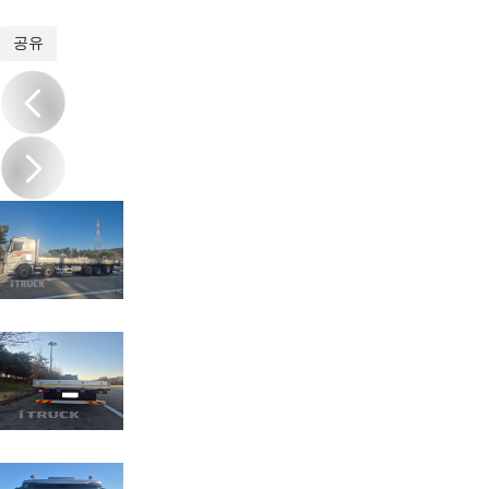
1
/
6
공유