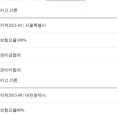
카고 25톤
지역
2021-01 | 서울특별시
보험요율
100
%
권리금
협의
관리비
협의
카고 25톤
지역
2015-08 | 대전광역시
보험요율
80
%