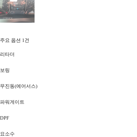
주요 옵션
1
건
리타더
보링
무진동(에어서스)
파워게이트
DPF
요소수