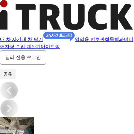
내 차 사기
내 차 팔기
영업용 번호판
화물백과
미디
어
차량 수입 계산기
아이트럭
딜러 전용 로그인
1
/
17
공유