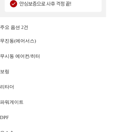
주요 옵션
2
건
무진동(에어서스)
무시동 에어컨/히터
보링
리타더
파워게이트
DPF