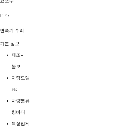
요소수
PTO
변속기 수리
기본 정보
제조사
볼보
차량모델
FE
차량분류
윙바디
특장업체