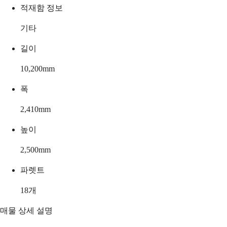
적재함 정보
기타
길이
10,200
mm
폭
2,410
mm
높이
2,500
mm
파렛트
18
개
매물 상세 설명