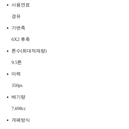
사용연료
경유
가변축
6X2 후축
톤수(최대적재량)
9.5
톤
마력
350
ps
배기량
7,698
cc
개폐방식