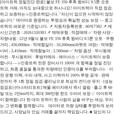
[아이트럭 정밀진단 완료] 볼보 FE 350 후축 윙바디 9.5톤 오토
트럭 거래, 아직도 눈대중으로 하시나요? 아이트럭이 직접 점검
하고 보증하는 i-인증트럭입니다. "자신이 없으면 시작하지 않았
습니다." 데이터로 증명하는 투명성과 확실한 성능 보장 — 중고
트럭의 새로운 기준입니다. 📌 자동차등록번호 : 80저7302 📌 제
시신고번호 : 20261320383 📌 매매유형 : 직접매매 ✅ 차량 사양 ·
차량내용 : 22년 8월식 볼보 FE 350 후축 윙바디 9.5톤 오토 · 주행
거리 : 450,000km · 적재함길이 : 10,200mm(파렛트 18장) · 적재함
너비 : 2,410mm · 적재함높이 : 2,500mm ✅ 차량 옵션 · 무시동에
어컨 · 무시동히터 · 후방카메라 · 에어서스 ✅ 아이트럭이 보증
합니다 — i-인증트럭 전문 정비사가 100여 개 항목을 정밀 진단
하고, 최종 품질을 통과한 차량에만 인증마크를 부여합니다. · 이
전 운행 이력, 수리 내역, 사고 이력까지 100% 투명 공개 · 판매
전까지 주 1회 정밀 점검·클리닝으로 최상의 컨디션 유지 · [성능
점검표]·[마스터리포트] 매물 페이지에서 즉시 열람 · 출고 후 60
일 또는 2만km까지, 최대 300만원 한도 수리비 보장 ✅ 아이트럭
이 함께합니다 한 대의 트럭이 한 사람의 삶을 바꾸는 세상, 우리
는 그 변화를 함께합니다. 데이터로 차량 상태를 투명하게 보여
드리고, 사장님의 안심 거래를 끝까지 책임집니다. ♣ 당신의 다