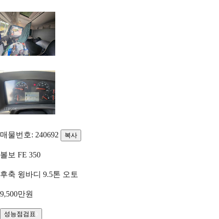
매물번호: 240692
복사
볼보 FE 350
후축 윙바디 9.5톤 오토
9,500만원
성능점검표