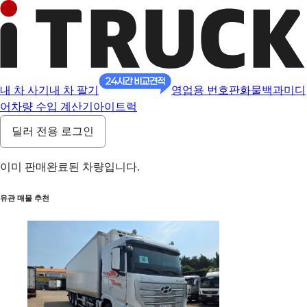
내 차 사기
내 차 팔기
영업용 번호판
화물백과
미디
어
차량 수입 계산기
아이트럭
딜러 전용 로그인
이미 판매완료된 차량입니다.
유관 매물 추천