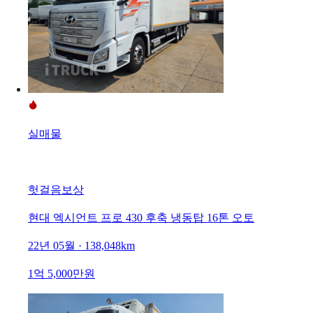
실매물
헛걸음보상
현대 엑시언트 프로 430 후축 냉동탑 16톤 오토
22년 05월 · 138,048km
1억 5,000만원