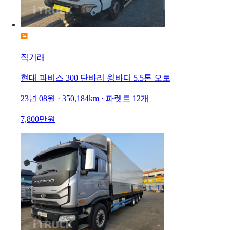
직거래
현대 파비스 300 단바리 윙바디 5.5톤 오토
23년 08월 · 350,184km · 파렛트 12개
7,800만원