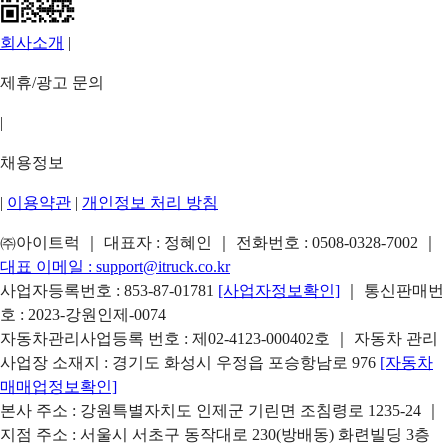
회사소개
|
제휴/광고 문의
|
채용정보
|
이용약관
|
개인정보 처리 방침
㈜아이트럭 ｜ 대표자 : 정혜인 ｜ 전화번호 :
0508-0328-7002
｜
대표 이메일 :
support@itruck.co.kr
사업자등록번호 : 853-87-01781
[사업자정보확인]
｜ 통신판매번
호 : 2023-강원인제-0074
자동차관리사업등록 번호 : 제02-4123-000402호 ｜ 자동차 관리
사업장 소재지 : 경기도 화성시 우정읍 포승항남로 976
[자동차
매매업정보확인]
본사 주소 : 강원특별자치도 인제군 기린면 조침령로 1235-24 ｜
지점 주소 : 서울시 서초구 동작대로 230(방배동) 화련빌딩 3층