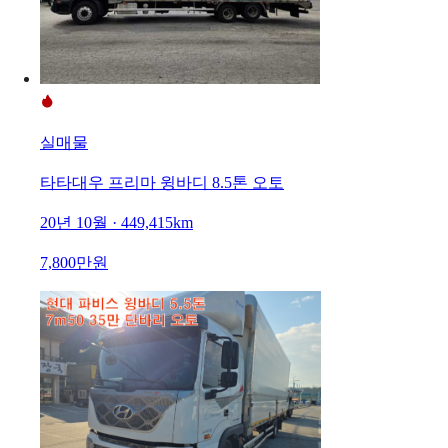
실매물
타타대우 프리마 윙바디 8.5톤 오토
20년 10월 · 449,415km
7,800만원