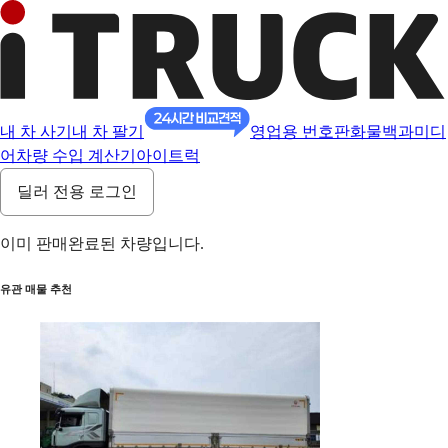
내 차 사기
내 차 팔기
영업용 번호판
화물백과
미디
어
차량 수입 계산기
아이트럭
딜러 전용 로그인
이미 판매완료된 차량입니다.
유관 매물 추천