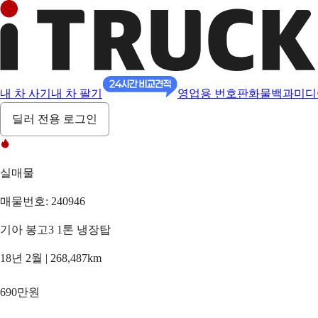
내 차 사기
내 차 팔기
영업용 번호판
화물백과
미디
딜러 전용 로그인
실매물
매물번호: 240946
기아 봉고3 1톤 냉장탑
18년 2월 | 268,487km
690만원