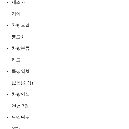
제조사
기아
차량모델
봉고3
차량분류
카고
특장업체
없음(순정)
차량연식
24년 3월
모델년도
2024