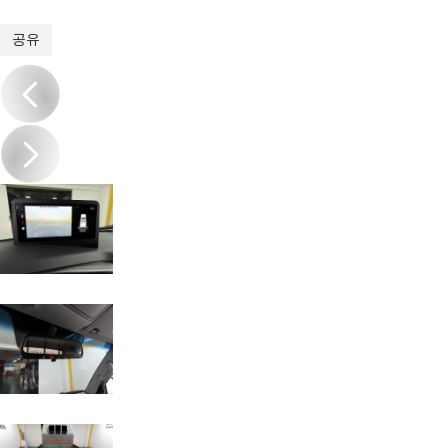
1
/
20
공유