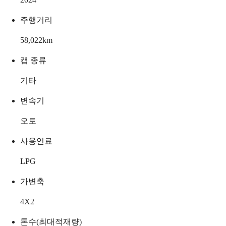
주행거리
58,022
km
캡 종류
기타
변속기
오토
사용연료
LPG
가변축
4X2
톤수(최대적재량)