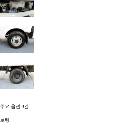
주요 옵션
0
건
보링