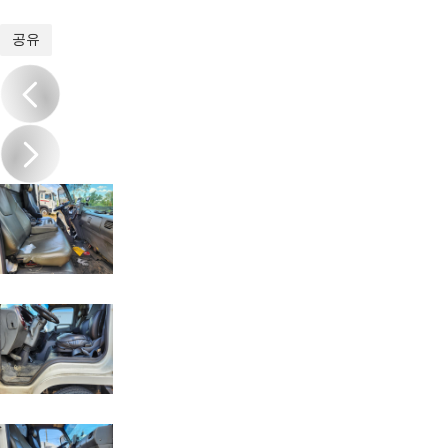
1
/
15
공유