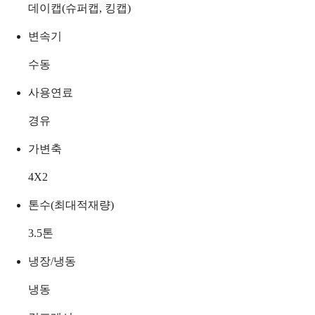
데이캡(슈퍼캡, 킹캡)
변속기
수동
사용연료
경유
가변축
4X2
톤수(최대적재량)
3.5
톤
냉장/냉동
냉동