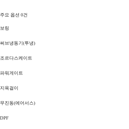
주요 옵션
0
건
보링
써브냉동기(투냉)
조르다스케이트
파워게이트
지육걸이
무진동(에어서스)
DPF