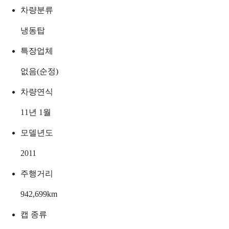
차량분류
냉동탑
특장업체
없음(순정)
차량연식
11년 1월
모델년도
2011
주행거리
942,699
km
캡 종류