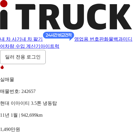
내 차 사기
내 차 팔기
영업용 번호판
화물백과
미디
어
차량 수입 계산기
아이트럭
딜러 전용 로그인
실매물
매물번호: 242657
현대 이마이티 3.5톤 냉동탑
11년 1월 | 942,699km
1,490만원