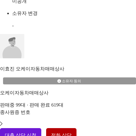
미공개
소유자 변경
-
이효진
오케이자동차매매상사
소유자 동의
오케이자동차매매상사
판매중
99
대 · 판매 완료
619
대
종사원증 번호
대출 상담 신청
전화 상담