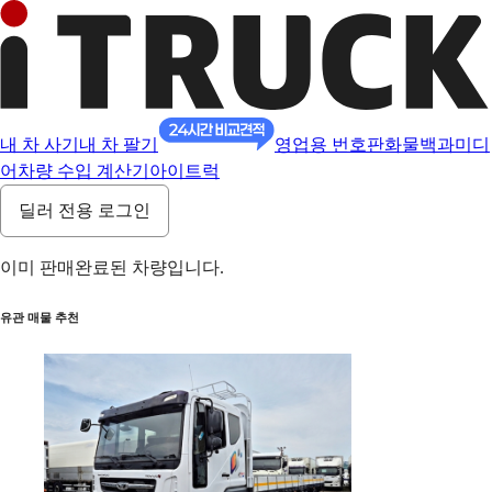
내 차 사기
내 차 팔기
영업용 번호판
화물백과
미디
어
차량 수입 계산기
아이트럭
딜러 전용 로그인
이미 판매완료된 차량입니다.
유관 매물 추천