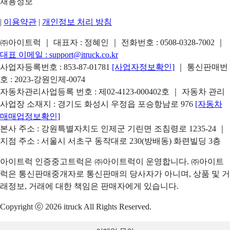
채용정보
|
이용약관
|
개인정보 처리 방침
㈜아이트럭 ｜ 대표자 : 정혜인 ｜ 전화번호 :
0508-0328-7002
｜
대표 이메일 :
support@itruck.co.kr
사업자등록번호 : 853-87-01781
[사업자정보확인]
｜ 통신판매번
호 : 2023-강원인제-0074
자동차관리사업등록 번호 : 제02-4123-000402호 ｜ 자동차 관리
사업장 소재지 : 경기도 화성시 우정읍 포승항남로 976
[자동차
매매업정보확인]
본사 주소 : 강원특별자치도 인제군 기린면 조침령로 1235-24 ｜
지점 주소 : 서울시 서초구 동작대로 230(방배동) 화련빌딩 3층
아이트럭 인증중고트럭은 ㈜아이트럭이 운영합니다. ㈜아이트
럭은 통신판매중개자로 통신판매의 당사자가 아니며, 상품 및 거
래정보, 거래에 대한 책임은 판매자에게 있습니다.
Copyright ⓒ 2026 itruck All Rights Reserved.