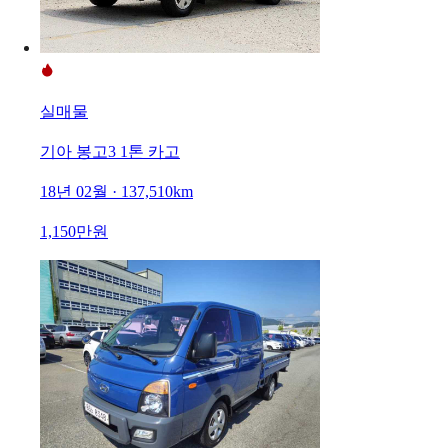
실매물
기아 봉고3 1톤 카고
18년 02월 · 137,510km
1,150만원