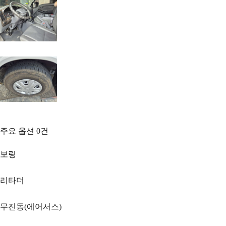
주요 옵션
0
건
보링
리타더
무진동(에어서스)