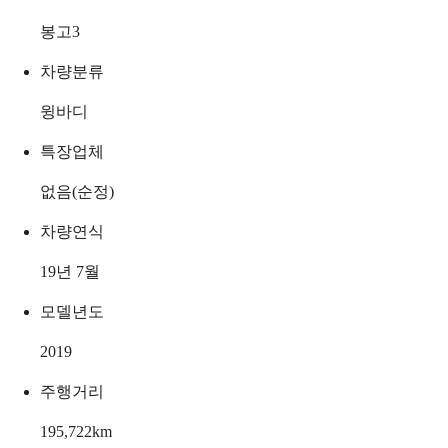
봉고3
차량분류
윙바디
특장업체
없음(순정)
차량연식
19년 7월
모델년도
2019
주행거리
195,722
km