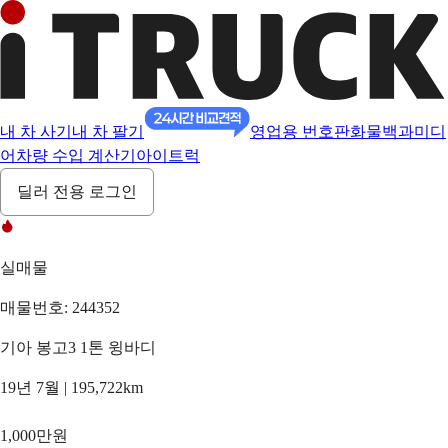
내 차 사기
내 차 팔기
영업용 번호판
화물백과
미디
어
차량 수입 계산기
아이트럭
딜러 전용 로그인
실매물
매물번호: 244352
기아 봉고3 1톤 윙바디
19년 7월 | 195,722km
1,000만원