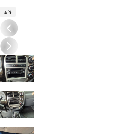
1
/
14
공유