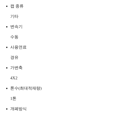
캡 종류
기타
변속기
수동
사용연료
경유
가변축
4X2
톤수(최대적재량)
1
톤
개폐방식