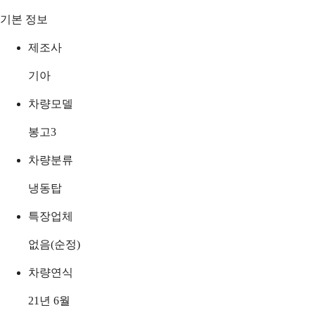
기본 정보
제조사
기아
차량모델
봉고3
차량분류
냉동탑
특장업체
없음(순정)
차량연식
21년 6월