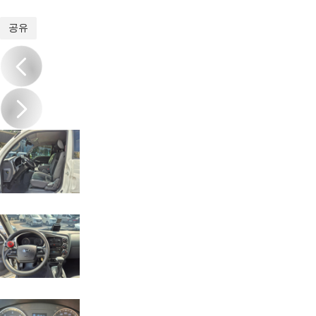
1
/
14
공유