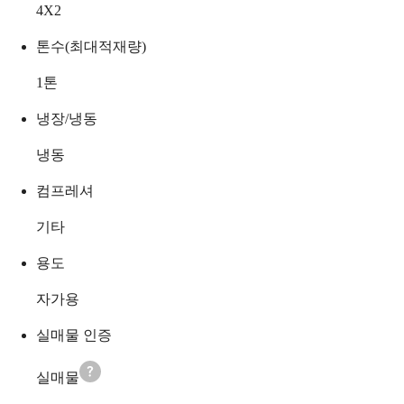
4X2
톤수(최대적재량)
1
톤
냉장/냉동
냉동
컴프레셔
기타
용도
자가용
실매물 인증
실매물