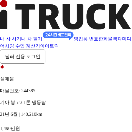
내 차 사기
내 차 팔기
영업용 번호판
화물백과
미디
어
차량 수입 계산기
아이트럭
딜러 전용 로그인
실매물
매물번호: 244385
기아 봉고3 1톤 냉동탑
21년 6월 | 140,210km
1,490만원