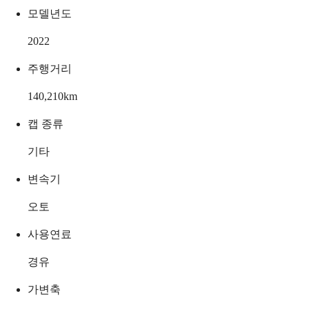
모델년도
2022
주행거리
140,210
km
캡 종류
기타
변속기
오토
사용연료
경유
가변축