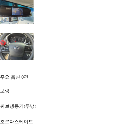
주요 옵션
0
건
보링
써브냉동기(투냉)
조르다스케이트