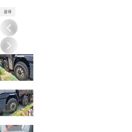
1
/
11
공유