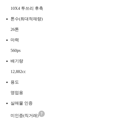
10X4 투쓰리 후축
톤수(최대적재량)
26
톤
마력
560
ps
배기량
12,882
cc
용도
영업용
실매물 인증
미인증(직거래)