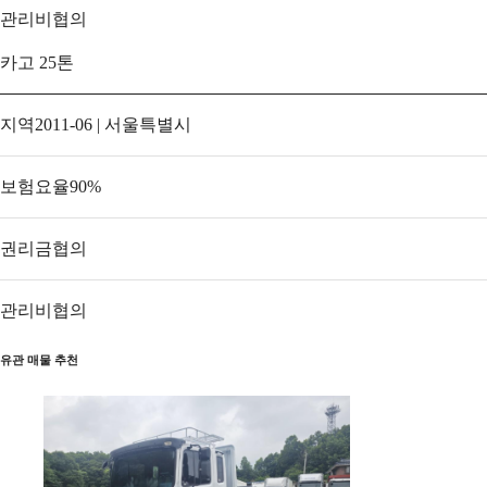
관리비
협의
카고 25톤
지역
2011-06 | 서울특별시
보험요율
90
%
권리금
협의
관리비
협의
유관 매물 추천