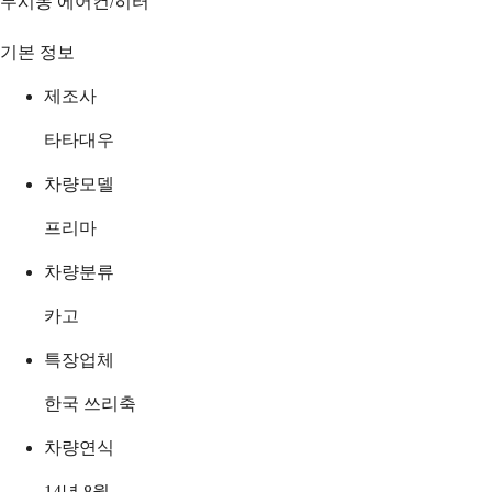
무시동 에어컨/히터
기본 정보
제조사
타타대우
차량모델
프리마
차량분류
카고
특장업체
한국 쓰리축
차량연식
14년 8월