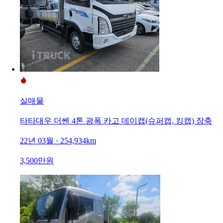
실매물
타타대우 더쎈 4톤 광폭 카고 데이캡(슈퍼캡, 킹캡) 장축
22년 03월 · 254,934km
3,500만원