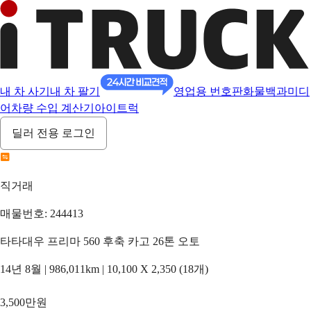
내 차 사기
내 차 팔기
영업용 번호판
화물백과
미디
어
차량 수입 계산기
아이트럭
딜러 전용 로그인
직거래
매물번호: 244413
타타대우 프리마 560 후축 카고 26톤 오토
14년 8월 | 986,011km | 10,100 X 2,350 (18개)
3,500만원