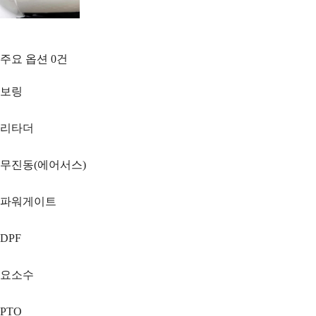
주요 옵션
0
건
보링
리타더
무진동(에어서스)
파워게이트
DPF
요소수
PTO