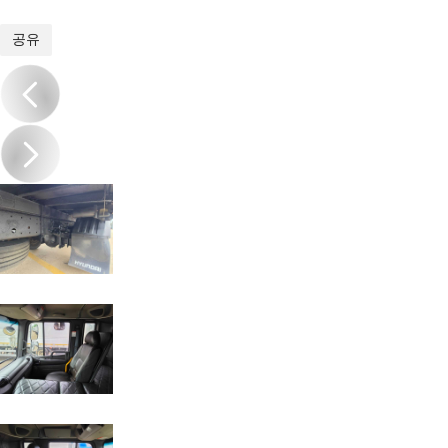
1
/
17
공유