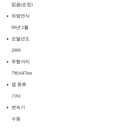
없음(순정)
차량연식
09년 2월
모델년도
2009
주행거리
790,647
km
캡 종류
기타
변속기
수동