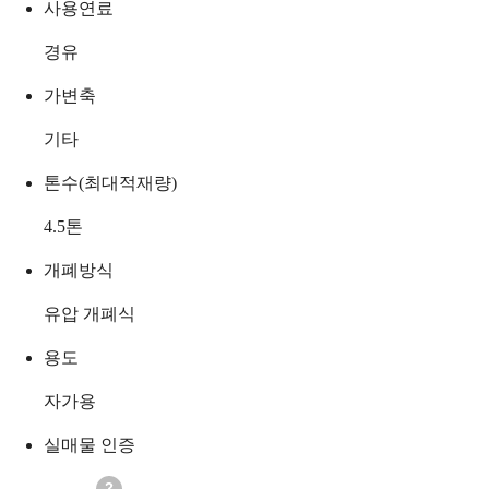
사용연료
경유
가변축
기타
톤수(최대적재량)
4.5
톤
개폐방식
유압 개폐식
용도
자가용
실매물 인증