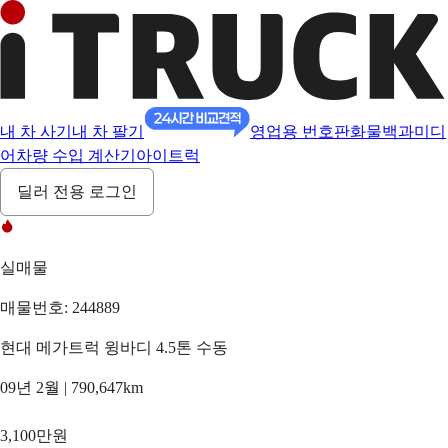
내 차 사기
내 차 팔기
영업용 번호판
화물백과
미디
어
차량 수입 계산기
아이트럭
딜러 전용 로그인
실매물
매물번호: 244889
현대 메가트럭 윙바디 4.5톤 수동
09년 2월 | 790,647km
3,100만원